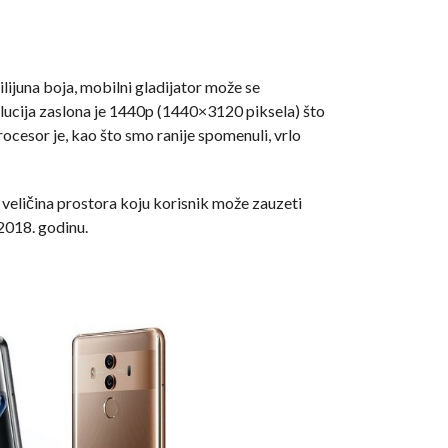
juna boja, mobilni gladijator može se
lucija zaslona je 1440p (1440×3120 piksela) što
rocesor je, kao što smo ranije spomenuli, vrlo
 veličina prostora koju korisnik može zauzeti
2018. godinu.