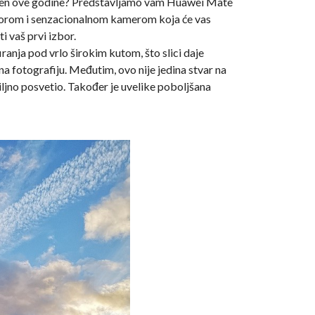
avršen ove godine? Predstavljamo vam Huawei Mate
sorom i senzacionalnom kamerom koja će vas
i vaš prvi izbor.
nja pod vrlo širokim kutom, što slici daje
na fotografiju. Međutim, ovo nije jedina stvar na
ljno posvetio. Također je uvelike poboljšana