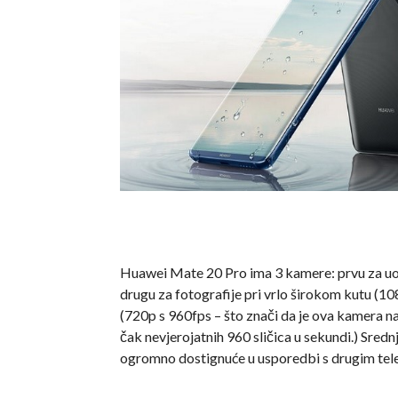
Huawei Mate 20 Pro ima 3 kamere: prvu za uob
drugu za fotografije pri vrlo širokom kutu (10
(720p s 960fps – što znači da je ova kamera n
čak nevjerojatnih 960 sličica u sekundi.) Sredn
ogromno dostignuće u usporedbi s drugim tele