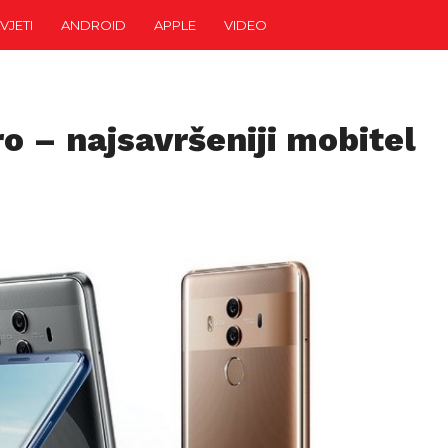
VJETI
ANDROID
APPLE
VIDEO
 – najsavršeniji mobitel