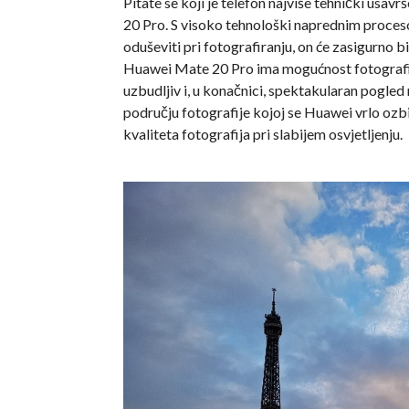
Pitate se koji je telefon najviše tehnički us
20 Pro. S visoko tehnološki naprednim proce
oduševiti pri fotografiranju, on će zasigurno bit
Huawei Mate 20 Pro ima mogućnost fotografira
uzbudljiv i, u konačnici, spektakularan pogled 
području fotografije kojoj se Huawei vrlo ozbi
kvaliteta fotografija pri slabijem osvjetljenju.