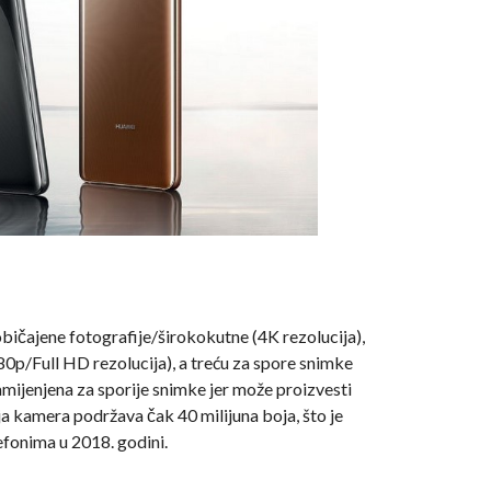
ičajene fotografije/širokokutne (4K rezolucija),
80p/Full HD rezolucija), a treću za spore snimke
amijenjena za sporije snimke jer može proizvesti
ja kamera podržava čak 40 milijuna boja, što je
fonima u 2018. godini.